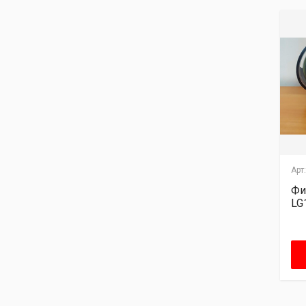
Арт:.
УТ000004704
Арт:.
00000000763
Арт:
Фильтр воздушный
Фильтр воздушный
Фи
двойной TDS 280
K2841 Евро-3
LG
6LT
(46х28х18) HOWO/
Хово WG9725190102
Узнать цену
Узнать цену