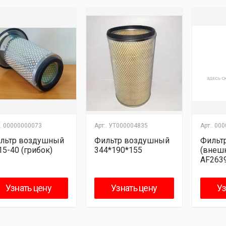
.
00000000073
Арт:.
УТ000004835
Арт:.
000
льтр воздушный
Фильтр воздушный
Фильт
15-40 (грибок)
344*190*155
(внешн
AF2639
(A1016 
Узнать цену
Узнать цену
Уз