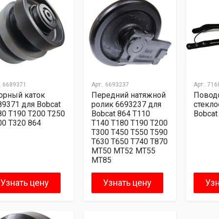
.
6689371
Арт:.
6693237
Арт:.
716
орный каток
Передний натяжной
Повод
89371 для Bobcat
ролик 6693237 для
стекло
80 T190 T200 T250
Bobcat 864 T110
Bobcat
00 T320 864
T140 T180 T190 T200
T300 T450 T550 T590
T630 T650 T740 T870
MT50 MT52 MT55
MT85
Узнать цену
Узнать цену
Узн