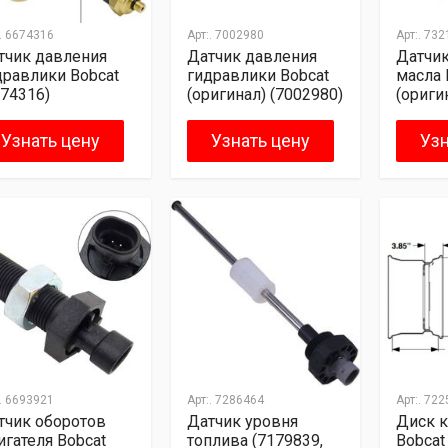
.
6674316
Арт:.
7002980
Арт:.
732
тчик давления
Датчик давления
Датчик
дравлики Bobcat
гидравлики Bobcat
масла 
674316)
(оригинал) (7002980)
(ориги
Узнать цену
Узнать цену
Узн
.
6693921
Арт:.
7286464
Арт:.
722
тчик оборотов
Датчик уровня
Диск 
игателя Bobcat
топлива (7179839,
Bobcat 