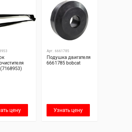
8953
Арт:.
6661785
ок
Подушка двигателя
очистителя
6661785 bobcat
 (7168953)
ать цену
Узнать цену