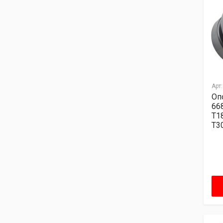
Арт:
Оп
66
T1
T3