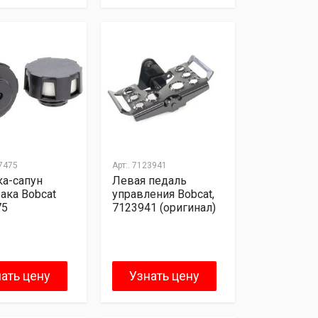
7475
Арт:.
7123941
а-сапун
Левая педаль
ака Bobcat
управления Bobcat,
75
7123941 (оригинал)
ать цену
Узнать цену