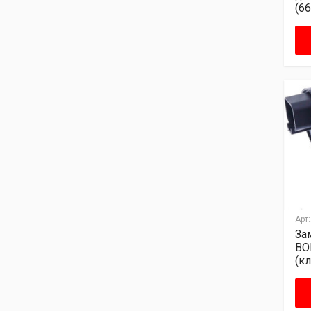
(6
Арт:
За
BO
(к