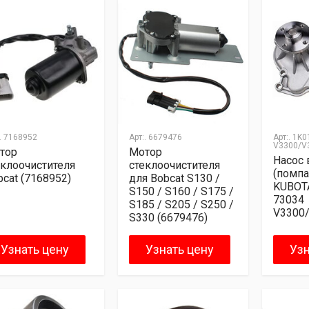
.
7168952
Арт:.
6679476
Арт:.
1K0
V3300/V
тор
Мотор
Насос 
еклоочистителя
стеклоочистителя
(помпа
bcat (7168952)
для Bobcat S130 /
KUBOT
S150 / S160 / S175 /
73034
S185 / S205 / S250 /
V3300
S330 (6679476)
Узнать цену
Узнать цену
Узн