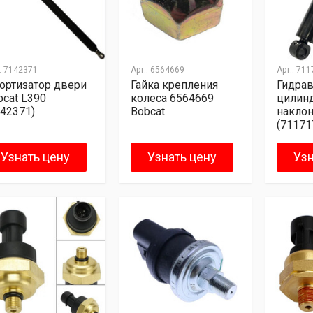
.
7142371
Арт:.
6564669
Арт:.
711
ортизатор двери
Гайка крепления
Гидра
bcat L390
колеса 6564669
цилин
142371)
Bobcat
накло
(71171
Узнать цену
Узнать цену
Узн