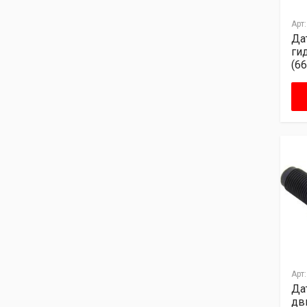
Арт:
Да
ги
(6
Арт:
Да
дв