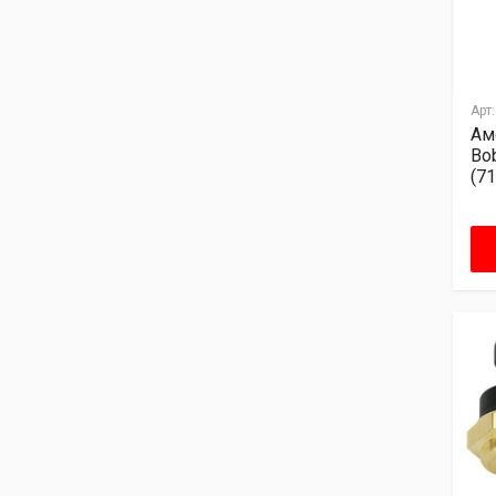
Арт:
Ам
Bo
(7