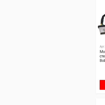
Арт:
Мо
ст
Bo