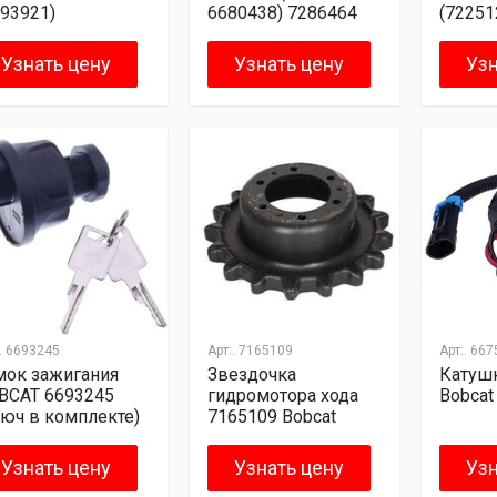
693921)
6680438) 7286464
(72251
Узнать цену
Узнать цену
Узн
.
6693245
Арт:.
7165109
Арт:.
667
мок зажигания
Звездочка
Катуш
BCAT 6693245
гидромотора хода
Bobcat
люч в комплекте)
7165109 Bobcat
Узнать цену
Узнать цену
Узн