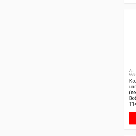
Арт:
668
Ко
на
(л
Bo
T1