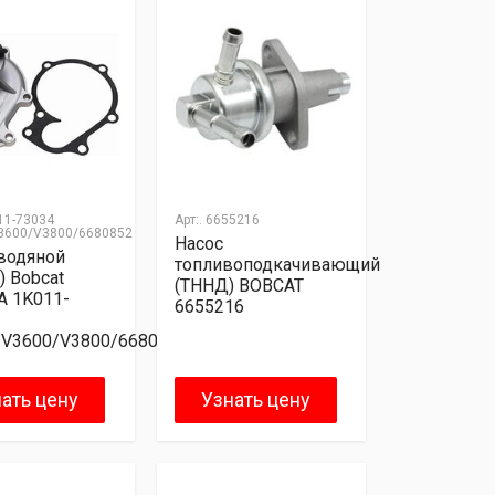
11-73034
Арт:.
6655216
3600/V3800/6680852
Насос
водяной
топливоподкачивающий
) Bobcat
(ТННД) BOBCAT
A 1K011-
6655216
/V3600/V3800/6680852
ать цену
Узнать цену