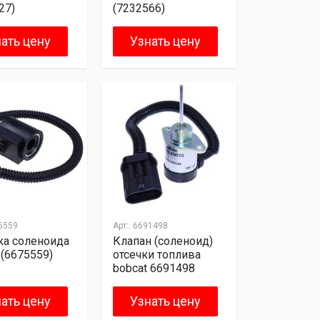
27)
(7232566)
ать цену
Узнать цену
5559
Арт:.
6691498
ка соленоида
Клапан (соленоид)
 (6675559)
отсечки топлива
bobcat 6691498
ать цену
Узнать цену