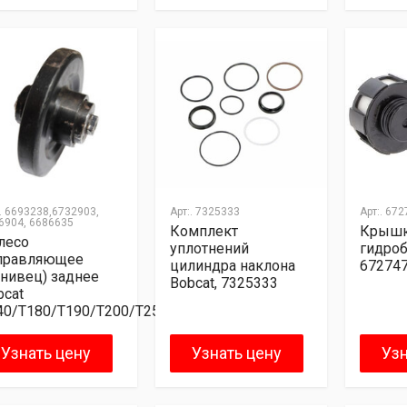
.
6693238,6732903,
Арт:.
7325333
Арт:.
672
6904, 6686635
Комплект
Крышк
лесо
уплотнений
гидроб
правляющее
цилиндра наклона
67274
енивец) заднее
Bobcat, 7325333
bcat
40/T180/T190/T200/T250/T300/T320
Узнать цену
Узнать цену
Узн