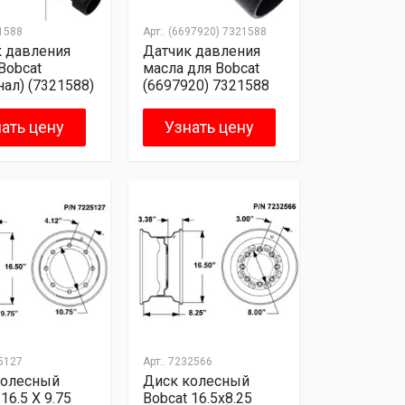
1588
Арт:.
(6697920) 7321588
 давления
Датчик давления
Bobcat
масла для Bobcat
нал) (7321588)
(6697920) 7321588
ать цену
Узнать цену
5127
Арт:.
7232566
колесный
Диск колесный
16.5 X 9.75
Bobcat 16.5x8.25