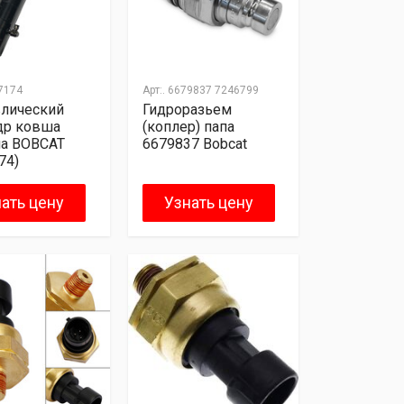
7174
Арт:.
6679837 7246799
влический
Гидроразьем
др ковша
(коплер) папа
на BOBCAT
6679837 Bobcat
74)
ать цену
Узнать цену