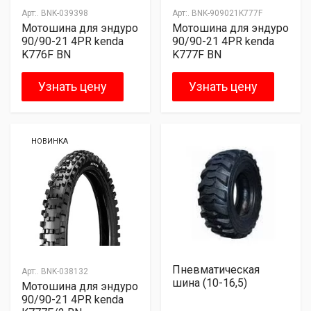
Арт:.
BNK-039398
Арт:.
BNK-909021K777F
Мотошина для эндуро
Мотошина для эндуро
90/90-21 4PR kenda
90/90-21 4PR kenda
K776F BN
K777F BN
Узнать цену
Узнать цену
НОВИНКА
Пневматическая
Арт:.
BNK-038132
шина (10-16,5)
Мотошина для эндуро
90/90-21 4PR kenda