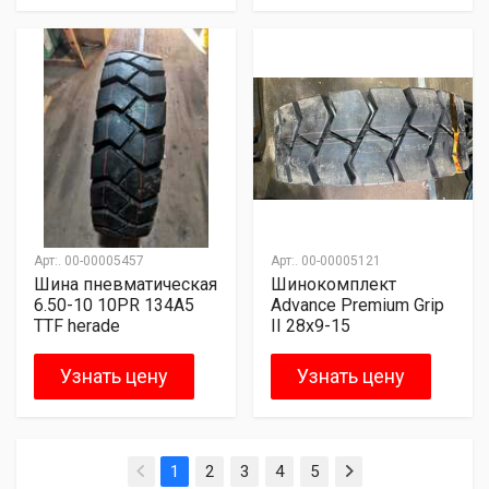
Арт:.
00-00005457
Арт:.
00-00005121
Шина пневматическая
Шинокомплект
6.50-10 10PR 134A5
Advance Premium Grip
TTF herade
II 28х9-15
Узнать цену
Узнать цену
1
2
3
4
5