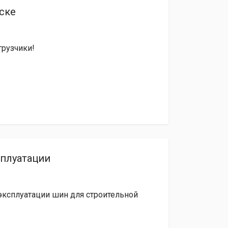
тске
грузчики!
сплуатации
 эксплуатации шин для строительной