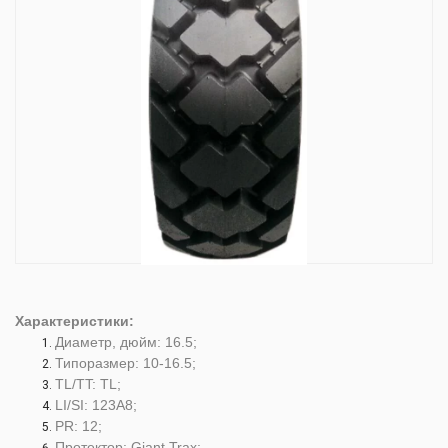
Характеристики:
Диаметр, дюйм: 16.5;
Типоразмер: 10-16.5;
TL/TT: TL;
LI/SI: 123А8;
PR: 12;
Протектор: Giant Trax;