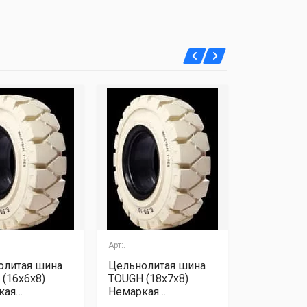
Арт:.
Арт:.
олитая шина
Цельнолитая шина
Цельнолит
(16х6х8)
TOUGH (18х7х8)
TOUGH (6.
кая
Немаркая
Немаркая
ртная
стандартная
стандартн