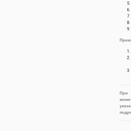
Преи
При 
може
указа
подр