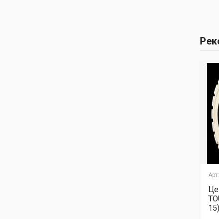
Рек
Арт:.
Арт:.
Арт:
Цельнолитая шина
Цельнолитая шина
Це
TOUGH (15х4 1/2x8)
TOUGH (5.00х8)
TO
Немаркая
Немаркая
15
стандартная
стандартная
ст