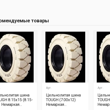
омендуемые товары
.
Арт:.
Арт:.
льнолитая шина
Цельнолитая шина
Цельн
UGH 8.15x15 (8.15-
TOUGH (7.00x12)
TOUGH 
) Немаркая
Немаркая
Немар
андартная
стандартная
станда