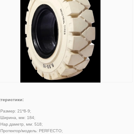
ктеристики:
Размер: 21*8-9;
Ширина, мм: 184;
Нар.даметр, мм: 518;
Протектор/модель: PERFECTO;