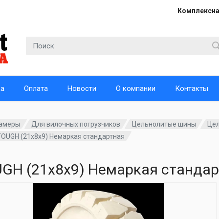
Комплексна
ка
Оплата
Новости
О компании
Контакты
амеры
Для вилочных погрузчиков
Цельнолитые шины
Це
OUGH (21х8х9) Немаркая стандартная
GH (21х8х9) Немаркая станда