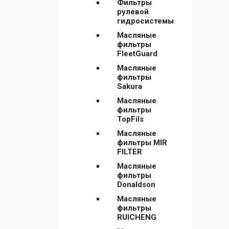
Фильтры
рулевой
гидросистемы
Масляные
фильтры
FleetGuard
Масляные
фильтры
Sakura
Масляные
фильтры
TopFils
Масляные
фильтры MIR
FILTER
Масляные
фильтры
Donaldson
Масляные
фильтры
RUICHENG