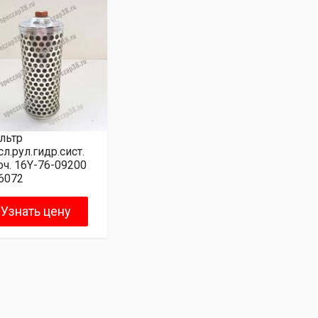
льтр
л.рул.гидр.сист.
оч. 16Y-76-09200
6072
Узнать цену