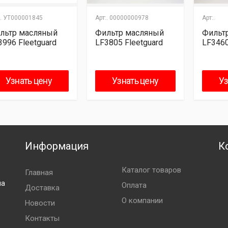
.
УТ000001845
Арт:.
00000000978
Арт:.
льтр масляный
Фильтр масляный
Фильт
3996 Fleetguard
LF3805 Fleetguard
LF3460
Узнать цену
Узнать цену
Уз
Информация
К
Каталог товаров
Главная
ла
Оплата
Доставка
О компании
Новости
Контакты