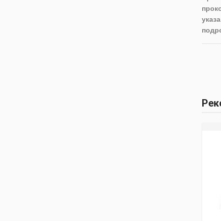
прок
указа
подр
Рек