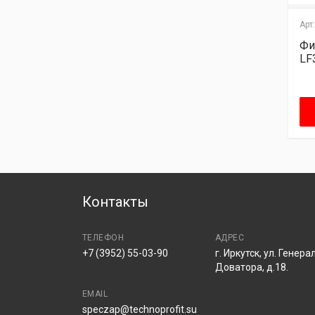
Арт:.
Арт:.
Арт:
Фильтр масляный
Фильтр масляный
Фи
катридж LF3914
LF3618 Fleetguard
LF
Fleetguard
Узнать цену
Узнать цену
Контакты
ТЕЛЕФОН
АДРЕС
+7 (3952) 55-03-90
г. Иркутск, ул. Генера
Доватора, д.18.
EMAIL
speczap@technoprofit.su