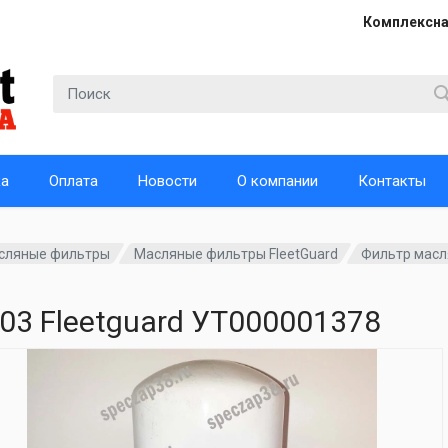
Комплексна
ка
Оплата
Новости
О компании
Контакты
сляные фильтры
Масляные фильтры FleetGuard
Фильтр масля
03 Fleetguard УТ000001378