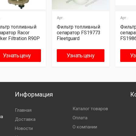
.
Арт:.
Арт:.
льтр топливный
Фильтр топливный
Фильт
паратор Racor
сепаратор FS19773
сепара
ker Filtration R90P
Fleetguard
FS198
Узнать цену
Узнать цену
Уз
Информация
К
Каталог товаров
Главная
ла
Оплата
Доставка
О компании
Новости