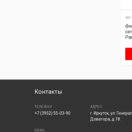
Арт:.
УТ000001201
Арт:.
Арт:
Фильтр топливный
Фильтр топливный
Фи
сепаратор FleetGuard
сепаратор FleetGuard
се
FS19605
FS19832
Par
Узнать цену
Узнать цену
Контакты
ТЕЛЕФОН
АДРЕС
+7 (3952) 55-03-90
г. Иркутск, ул. Генера
Доватора, д.18.
EMAIL