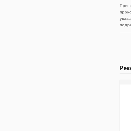
При 
прок
указа
подр
Рек