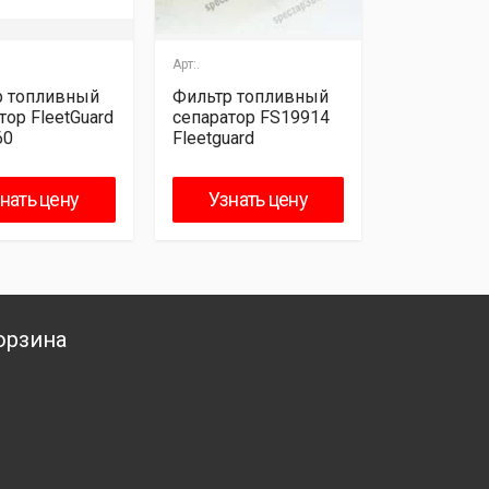
Арт:.
Арт:.
р топливный
Фильтр топливный
Фильтр то
тор FleetGuard
сепаратор FS19914
сепаратор 
60
Fleetguard
FS1212
нать цену
Узнать цену
Узнат
орзина