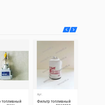
Арт:.
Арт:.
р топливный
Фильтр топливный
Фильтр то