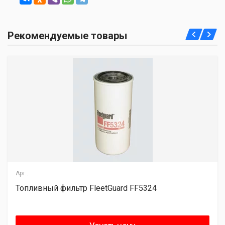
Рекомендуемые товары
Арт:.
ивный фильтр FleetGuard FF5324
Топли