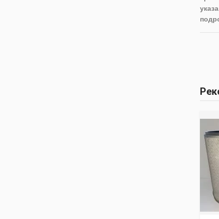
указа
подр
Рек