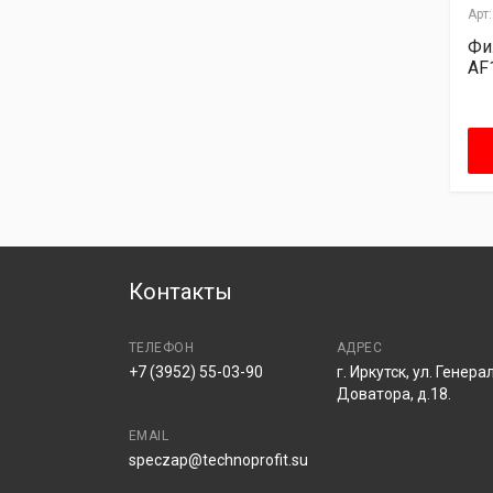
Арт:.
00000000963
Арт:.
УТ000001359
Арт:
Фильтр воздушный
Фильтр воздушный
Фи
вторичный AF26286
AF1904M Fleetguard
AF
Fleetguard
Узнать цену
Узнать цену
Контакты
ТЕЛЕФОН
АДРЕС
+7 (3952) 55-03-90
г. Иркутск, ул. Генера
Доватора, д.18.
EMAIL
speczap@technoprofit.su