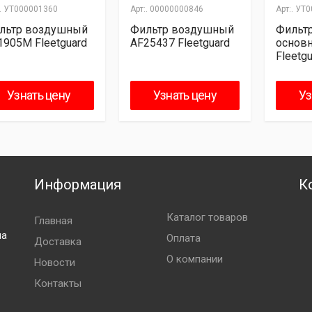
.
УТ000001360
Арт:.
00000000846
Арт:.
УТ0
льтр воздушный
Фильтр воздушный
Фильт
1905M Fleetguard
AF25437 Fleetguard
основ
Fleetg
Узнать цену
Узнать цену
Уз
Информация
К
Каталог товаров
Главная
ла
Оплата
Доставка
О компании
Новости
Контакты