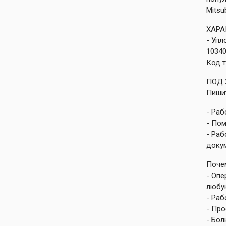
Mitsu
ХАР
- Уп
1034
Код т
ПОД 
Пишит
- Раб
- Пом
- Ра
доку
Поче
- Опе
любу
- Ра
- Пр
- Бо