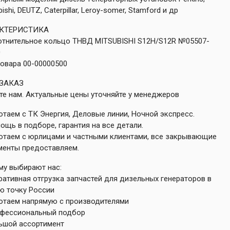
bishi, DEUTZ, Caterpillar, Leroy-somer, Stamford и др
АКТЕРИСТИКА
лотнительное кольцо ТНВД MITSUBISHI S12H/S12R №05507-
0
овара 00-00000500
ЗАКАЗ
е нам. Актуальные цены уточняйте у менеджеров
отаем с ТК Энергия, Деловые линии, Ночной экспресс.
ощь в подборе, гарантия на все детали.
ботаем с юрлицами и частными клиентами, все закрывающие
менты предоставляем.
му выбирают нас:
ративная отгрузка запчастей для дизельных генераторов в
ю точку России
ботаем напрямую с производителями
офессиональный подбор
льшой ассортимент