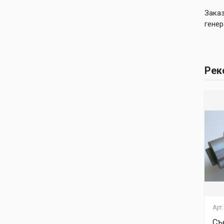
Заказ
генер
Рек
Арт:.
00-00001060
Арт:.
00-00005322
Арт:
Прокладка
Кольцо
Съ