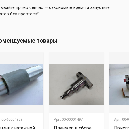
ывайте прямо сейчас — сэкономьте время и запустите
атор без простоев!"
омендуемые товары
.
00-00004939
Арт:.
00-00001497
Арт:.
00-
емник натажной
Плунжер в сборе
Присп