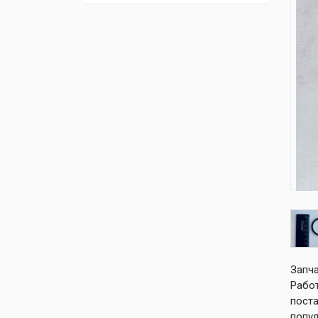
Запча
Работ
поста
попул